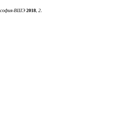
ософия-ВШЭ
2018
,
2
.