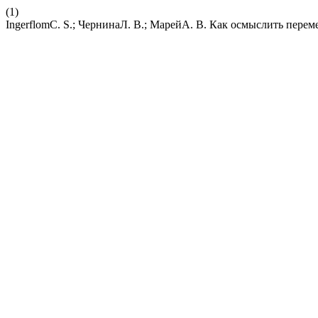
(1)
IngerflomC. S.; ЧернинаЛ. В.; МарейА. В. Как осмыслить пере