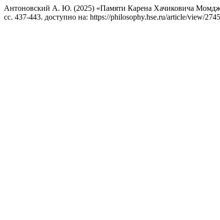
Антоновский А. Ю. (2025) «Памяти Карена Хачиковича Момдж
сс. 437-443. доступно на: https://philosophy.hse.ru/article/view/2