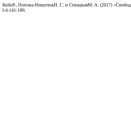
КейнР., Попова-НикитюкН. С. и СекацкаяМ. А. (2017) «Свобод
I-4-141-189.