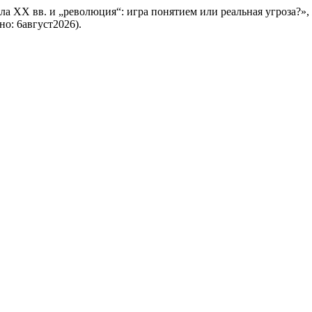
ла ХХ вв. и „революция“: игра понятием или реальная угроза?»,
ено: 6август2026).