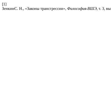
[1]
ЗенкинС. Н., «Законы трансгрессии»,
Философия-ВШЭ
, т. 3, в