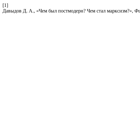
[1]
Давыдов Д. А., «Чем был постмодерн? Чем стал марксизм?»,
Ф