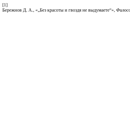
[1]
Бережнов Д. А., «„Без красоты и гвоздя не выдумаете“»,
Филос