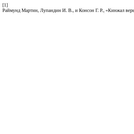
[1]
Раймунд Мартин, Лупандин И. В., и Консон Г. Р., «Кинжал вер