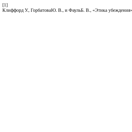
[1]
Клиффорд У., ГорбатоваЮ. В., и ФаульБ. В., «Этика убеждения