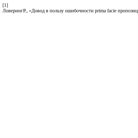
[1]
ЛоверингР., «Довод в пользу ошибочности prima facie пропоз