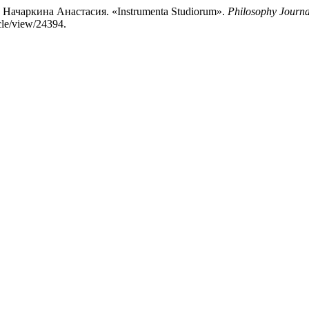
ачаркина Анастасия. «Instrumenta Studiorum».
Philosophy Journa
cle/view/24394.