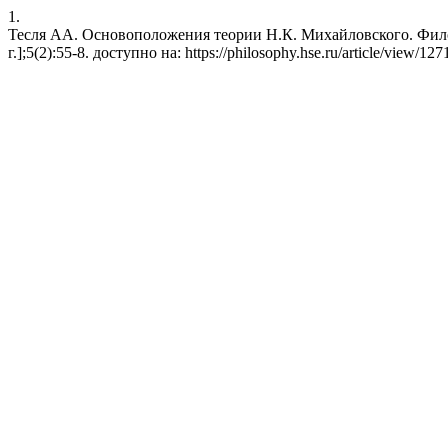
1.
Тесля АА. Основоположения теории Н.К. Михайловского. Филос
г.];5(2):55-8. доступно на: https://philosophy.hse.ru/article/view/127