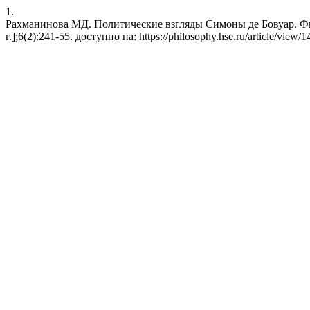
1.
Рахманинова МД. Политические взгляды Симоны де Бовуар. Фил
г.];6(2):241-55. доступно на: https://philosophy.hse.ru/article/view/