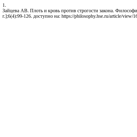
1.
Зайцева АВ. Плоть и кровь против строгости закона. Философия
г.];6(4):99-126. доступно на: https://philosophy.hse.ru/article/view/