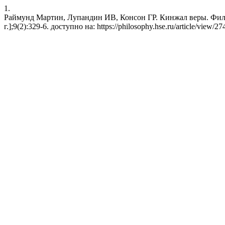
1.
Раймунд Мартин, Лупандин ИВ, Консон ГР. Кинжал веры. Филос
г.];9(2):329-6. доступно на: https://philosophy.hse.ru/article/view/2