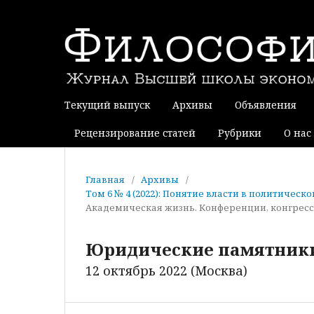
Текущий выпуск
Архивы
Объявления
Рецензирование статей
Рубрики
О нас
Главная
/
Архивы
/
Том 6 № 4 (2022): Понятие власти в политичес
Академическая жизнь. Конференции, конгрес
Юридические памятники 
12 октябрь 2022 (Москва)