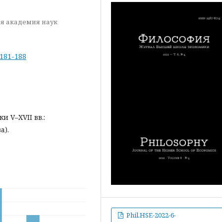
ая академия наук
-181-188
 V–XVII вв.:
а).
Phil.HSE-2022-6-