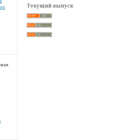
ы
Текущий выпуск
го
рнал
е