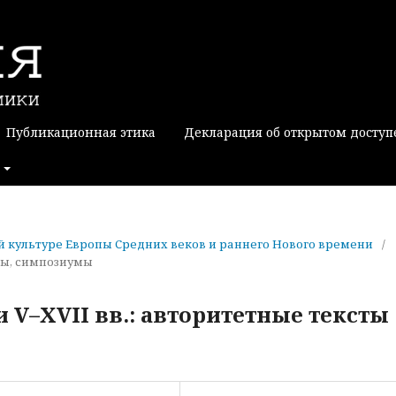
Публикационная этика
Декларация об открытом доступ
кой культуре Европы Средних веков и раннего Нового времени
/
сы, симпозиумы
V–XVII вв.: авторитетные тексты