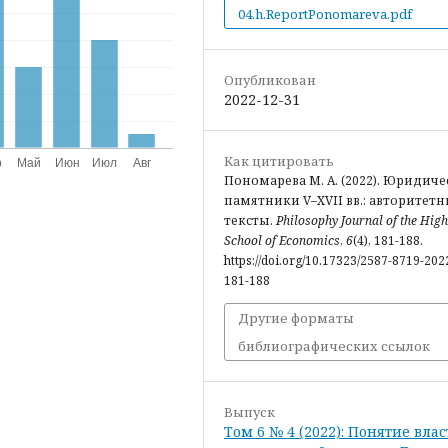
04.h.ReportPonomareva.pdf
Опубликован
2022-12-31
Как цитировать
Пономарева М. А. (2022). Юридиче
памятники V–XVII вв.: авторитет
тексты.
Philosophy Journal of the Hig
School of Economics
,
6
(4), 181-188.
https://doi.org/10.17323/2587-8719-202
181-188
Другие форматы
библиографических ссылок
Выпуск
Том 6 № 4 (2022): Понятие влас