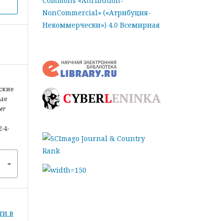
Commons «Attribution-
NonCommercial» («Атрибуция-
Некоммерчески») 4.0 Всемирная
ские
ные
her
2-4-
ти в