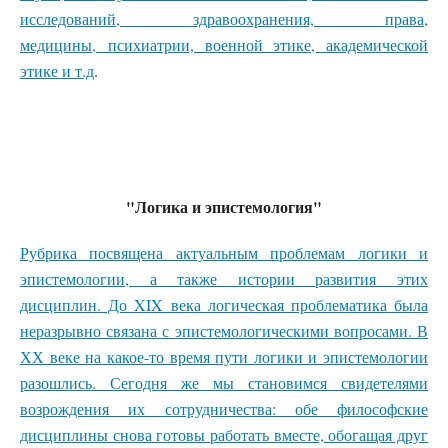
исследований, здравоохранения, права,
медицины, психиатрии, военной этике, академической
этике и т.д
.
"Логика и эпистемология"
Рубрика посвящена актуальным проблемам логики и
эпистемологии, а также истории развития этих
дисциплин. До XIX века логическая проблематика была
неразрывно связана с эпистемологическими вопросами. В
ХХ веке на какое-то время пути логики и эпистемологии
разошлись. Сегодня же мы становимся свидетелями
возрождения их сотрудничества: обе философские
дисциплины снова готовы работать вместе, обогащая друг