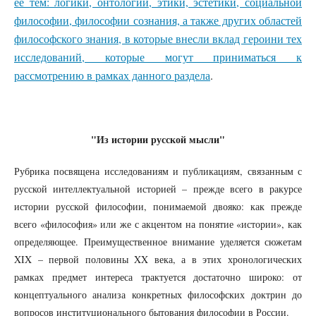
ее тем: логики, онтологии, этики, эстетики, социальной
философии, философии сознания, а также других областей
философского знания, в которые внесли вклад героини тех
исследований, которые могут приниматься к
рассмотрению в рамках данного раздела
.
"Из истории русской мысли"
Рубрика посвящена исследованиям и публикациям, связанным с
русской интеллектуальной историей – прежде всего в ракурсе
истории русской философии, понимаемой двояко: как прежде
всего «философия» или же с акцентом на понятие «истории», как
определяющее. Преимущественное внимание уделяется сюжетам
XIX – первой половины XX века, а в этих хронологических
рамках предмет интереса трактуется достаточно широко: от
концептуального анализа конкретных философских доктрин до
вопросов институционального бытования философии в России.