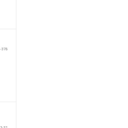
1-378
13-32