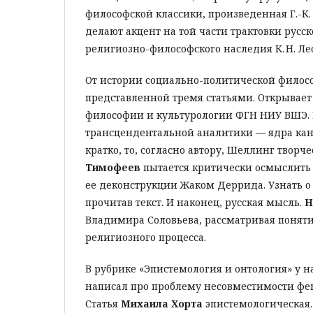
философской классики, произведенная Г.-К.
делают акцент на той части трактовки русс
религиозно-философского наследия К. Н. Ле
От истории социально-политической филос
представленной тремя статьями. Открывает
философии и культурологии ФГН НИУ ВШЭ.
трансцендентальной аналитики — ядра кант
кратко, то, согласно автору, Шеллинг твор
Тимофеев
пытается критически осмыслить 
ее деконструкции Жаком Деррида. Узнать о 
прочитав текст. И наконец, русская мысль.
Н
Владимира Соловьева, рассматривая поняти
религиозного процесса.
В рубрике «Эпистемология и онтология» у на
написал про проблему несовместимости фе
Статья
Михаила Хорта
эпистемологическая. 