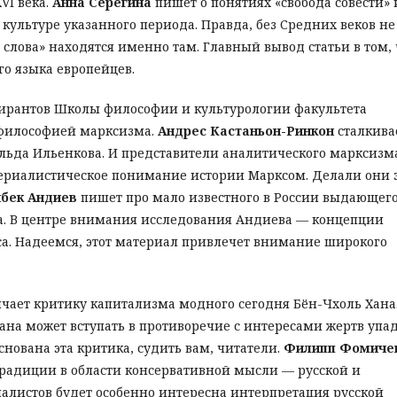
VI века.
Анна Серегина
пишет о понятиях «свобода совести» 
 культуре указанного периода. Правда, без Средних веков не
 слова» находятся именно там. Главный вывод статьи в том, 
о языка европейцев.
пирантов Школы философии и культурологии факультета
 философией марксизма.
Андрес Кастаньон-Ринкон
сталкива
ьда Ильенкова. И представители аналитического марксизма
териалистическое понимание истории Марксом. Делали они 
нбек Андиев
пишет про мало известного в России выдающег
. В центре внимания исследования Андиева — концепции
а. Надеемся, этот материал привлечет внимание широкого
чает критику капитализма модного сегодня Бён-Чхоль Хана
ана может вступать в противоречие с интересами жертв упа
нована эта критика, судить вам, читатели.
Филипп Фомиче
радиции в области консервативной мысли — русской и
алистов будет особенно интересна интерпретация русской