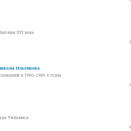
Англии XVI века
 школы Ильенкова
дований в 1960–1980-е годы
нда Уильямса