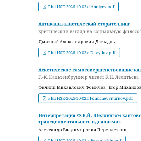
Phil.HSE-2026-10-02.d.Andiyev.pdf
Антикапиталистический сторителлинг
критический взгляд на социальную филосо
Дмитрий Александрович Давыдов
Phil.HSE-2026-10-02.e.Davydov.pdf
Аскетическое самосовершенствование как
Г.-К. Кальтенбруннер читает К.Н. Леонтьева
Филипп Михайлович Фомичев , Егор Михайло
Phil.HSE-2026-10-02.f.FomichevSmirnov.pdf
Интерпретация Ф.В.Й. Шеллингом кантовс
трансцендентального идеализма»
Александр Владимирович Переплеткин
Phil.HSE-2026-10-02.g.Perepletkin.pdf