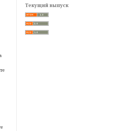
Текущий выпуск
а
те
те