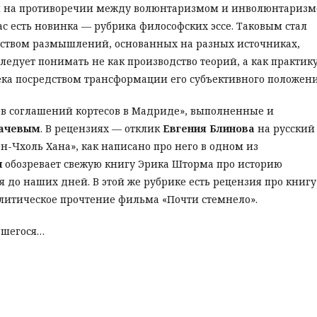
ом на противоречии между волюнтаризмом и инволюнтариз
с есть новинка — рубрика философских эссе. Таковым стал
едством размышлений, основанных на разных источниках,
ледует понимать не как производство теорий, а как практику
ка посредством трансформации его субъективного положени
ов соглашений кортесов в Мадриде», выполненные и
ачевым
. В рецензиях — отклик
Евгения Блинова
на русский
ён-Чхоль Хана», как написано про него в одном из
н
обозревает свежую книгу Эрика Шторма про историю
 до наших дней. В этой же рубрике есть рецензия про книгу
олитическое прочтение фильма «Почти стемнело».
вшегося…