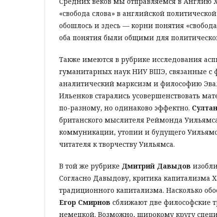
Средних веков мы отправляемся в Англию X
«свобода слова» в английской политической
обошлось и здесь — корни понятия «свобода
оба понятия были общими для политическог
Также имеются в рубрике исследования ас
гуманитарных наук НИУ ВШЭ, связанные с
аналитический марксизм и философию Эвал
Ильенков старались усовершенствовать ма
по-разному, но одинаково эффектно.
Султа
британского мыслителя Реймонда Уильямса
коммуникации, утопии и будущего Уильямс
читателя к творчеству Уильямса.
В той же рубрике
Дмитрий Давыдов
изобли
Согласно Давыдову, критика капитализма Х
традиционного капитализма. Насколько обос
Егор Смирнов
сближают две философские т
немецкой. Возможно, широкому кругу специ