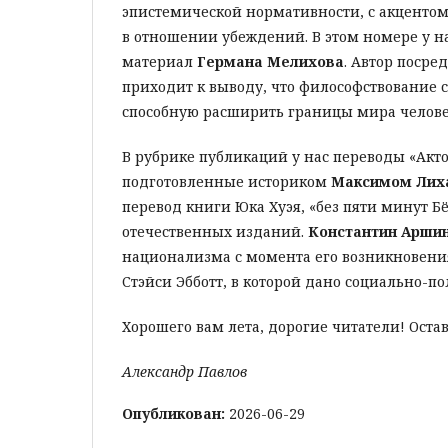
эпистемической нормативности, с акцент
в отношении убеждений. В этом номере у на
материал
Германа Мелихова
. Автор поср
приходит к выводу, что философствование с
способную расширить границы мира челове
В рубрике публикаций у нас переводы «Акт
подготовленные историком
Максимом Лих
перевод книги Юка Хуэя, «без пяти минут Б
отечественных изданий.
Константин Арши
национализма с момента его возникновения
Стэйси Эбботт, в которой дано социально-п
Хорошего вам лета, дорогие читатели! Оста
Александр Павлов
Опубликован:
2026-06-29