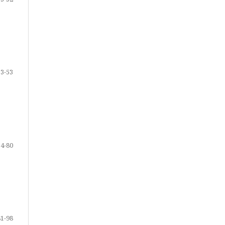
33-53
54-80
81-98