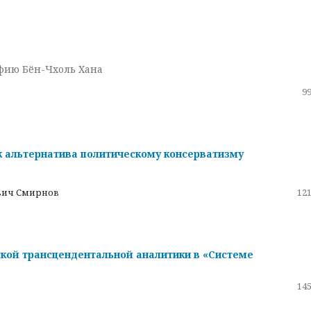
фию Бён-Чхоль Хана
99
 альтернатива политическому консерватизму
вич Смирнов
121
кой трансцендентальной аналитики в «Системе
145