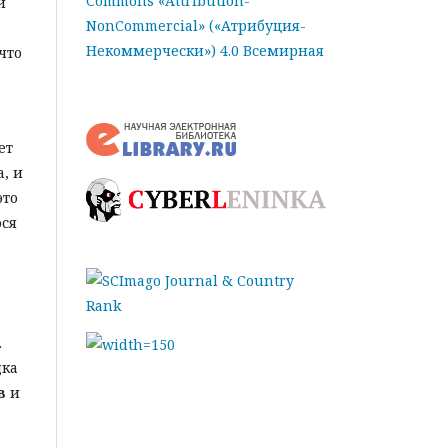
Commons «Attribution-
и
NonCommercial» («Атрибуция-
Некоммерчески») 4.0 Всемирная
что
ет
, и
это
ося
.
дка
в
и