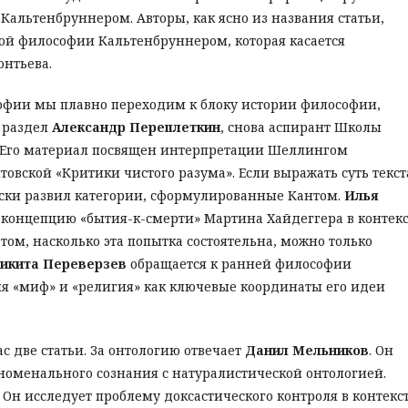
 Кальтенбруннером. Авторы, как ясно из названия статьи,
кой философии Кальтенбруннером, которая касается
онтьева.
офии мы плавно переходим к блоку истории философии,
 раздел
Александр Переплеткин
, снова аспирант Школы
 Его материал посвящен интерпретации Шеллингом
овской «Критики чистого разума». Если выражать суть текст
чески развил категории, сформулированные Кантом.
Илья
концепцию «бытия-к-смерти» Мартина Хайдеггера в контекс
том, насколько эта попытка состоятельна, можно только
икита Переверзев
обращается к ранней философии
я «миф» и «религия» как ключевые координаты его идеи
с две статьи. За онтологию отвечает
Данил Мельников
. Он
номенального сознания с натуралистической онтологией.
Он исследует проблему доксастического контроля в контекс