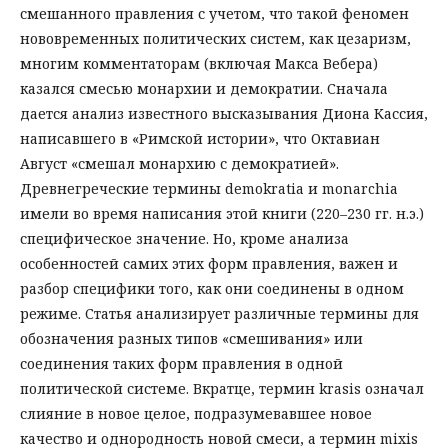
смешанного правления с учетом, что такой феномен
нововременных политических систем, как цезаризм,
многим комментаторам (включая Макса Вебера)
казался смесью монархии и демократии. Сначала
дается анализ известного высказывания Диона Кассия,
написавшего в «Римской истории», что Октавиан
Август «смешал монархию с демократией».
Древнегреческие термины demokratia и monarchia
имели во время написания этой книги (220–230 гг. н.э.)
специфическое значение. Но, кроме анализа
особенностей самих этих форм правления, важен и
разбор специфики того, как они соединены в одном
режиме. Статья анализирует различные термины для
обозначения разных типов «смешивания» или
соединения таких форм правления в одной
политической системе. Вкратце, термин krasis означал
слияние в новое целое, подразумевавшее новое
качество и однородность новой смеси, а термин mixis