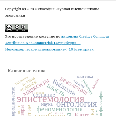
Copyright (c) 2023 Философия. Журнал Высшей школы
экономики
Это произведение доступно по
лицензии Creative Commons
«Attribution-NonCommercial» («Атрибуция —
Некоммерческое использование») 4.0 Всемирная
.
Ключевые слова
классика
тирания
революция
истина
марксизм
Бибихин
канон
религия
атеизм
человек
власть
народничество
теизм
политическая философия
сознание
эпистемология
онтология
наука
феноменология
язык
свобода
Кант