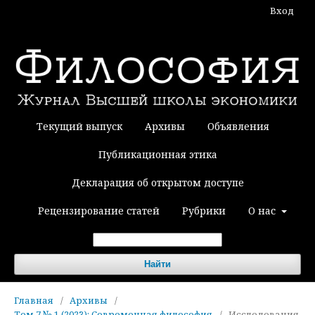
Вход
Текущий выпуск
Архивы
Объявления
Публикационная этика
Декларация об открытом доступе
Рецензирование статей
Рубрики
О нас
Найти
Главная
/
Архивы
/
Том 7 № 1 (2023): Современная философия
/
Исследования