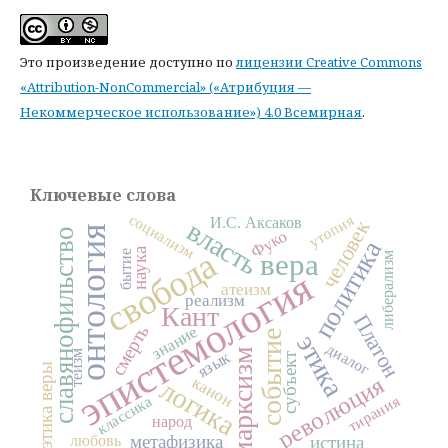
Это произведение доступно по
лицензии Creative Commons
«Attribution-NonCommercial» («Атрибуция —
Некоммерческое использование») 4.0 Всемирная
.
Ключевые слова
социализм
утопия
И.С. Аксаков
человек
власть
онтология
славянофильство
Фуко
политика
наука
свобода
вера
бытие
либерализм
эпистемология
атеизм
реализм
Кант
Платон
смерть
знание
событие
этика
диалог
марксизм
язык
теизм
субъект
этика веры
революция
канон
логика
тирания
классика
народ
метафизика
любовь
истина