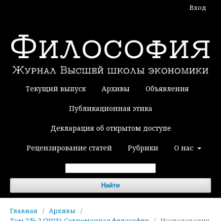
Вход
Текущий выпуск
Архивы
Объявления
Публикационная этика
Декларация об открытом доступе
Рецензирование статей
Рубрики
О нас
Найти
Главная
/
Архивы
/
Том 7 № 2 (2023): Современная философия
/
Исследования