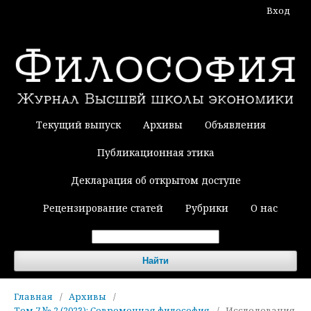
Вход
Текущий выпуск
Архивы
Объявления
Публикационная этика
Декларация об открытом доступе
Рецензирование статей
Рубрики
О нас
Найти
Главная
/
Архивы
/
Том 7 № 2 (2023): Современная философия
/
Исследования