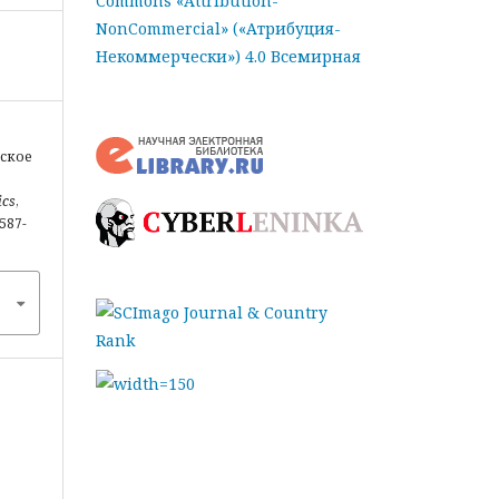
Commons «Attribution-
NonCommercial» («Атрибуция-
Некоммерчески») 4.0 Всемирная
еское
ics
,
2587-