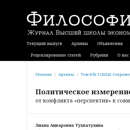
Текущий выпуск
Архивы
Объявления
Рецензирование статей
Рубрики
О нас
Главная
/
Архивы
/
Том 8 № 3 (2024): Совре
Политическое измерени
от конфликта «перспектив» к сов
Лиана Анваровна Тухватулина