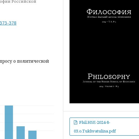
софии Российской
-373-378
опросу о политической
Phil.HSE-2024-8-
03.o.Tukhvatulina.pdf