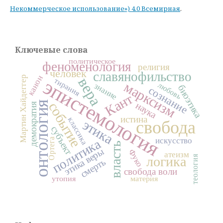
Некоммерческое использование») 4.0 Всемирная
.
Ключевые слова
политическое
феноменология
религия
человек
славянофильство
канон
Мартин Хайдеггер
вера
эпистемология
тирания
марксизм
любовь
знание
биоэтика
сознание
Кант
онтология
событие
наука
демократия
истина
классика
этика
свобода
субъект
искусство
политика
Ортега
власть
этика веры
Фуко
атеизм
теология
логика
смерть
свобода воли
утопия
материя