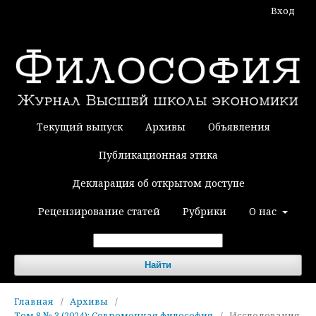
Вход
Текущий выпуск
Архивы
Объявления
Публикационная этика
Декларация об открытом доступе
Рецензирование статей
Рубрики
О нас
Найти
Главная
/
Архивы
/
Том 8 № 3 (2024): Современная философия
/
Исследования