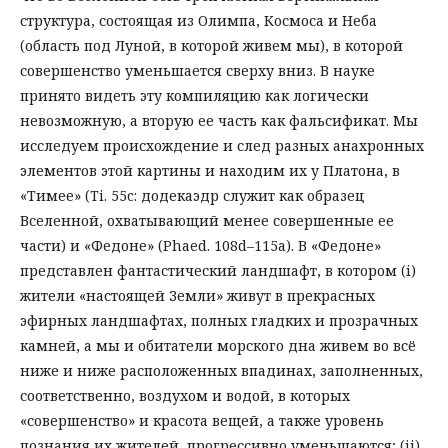
структура, состоящая из Олимпа, Космоса и Неба
(область под Луной, в которой живем мы), в которой
совершенство уменьшается сверху вниз. В науке
принято видеть эту компиляцию как логически
невозможную, а вторую ее часть как фальсификат. Мы
исследуем происхождение и след разных анахронных
элементов этой картины и находим их у Платона, в
«Тимее» (Ti. 55c: додекаэдр служит как образец
Вселенной, охватывающий менее совершенные ее
части) и «Федоне» (Phaed. 108d–115а). В «Федоне»
представлен фантастический ландшафт, в котором (i)
жители «настоящей Земли» живут в прекрасных
эфирных ландшафтах, полных гладких и прозрачных
камней, а мы и обитатели морского дна живем во всё
ниже и ниже расположенных впадинах, заполненных,
соответственно, воздухом и водой, в которых
«совершенство» и красота вещей, а также уровень
познания их жителей, прогрессивно уменьшаются; (ii)