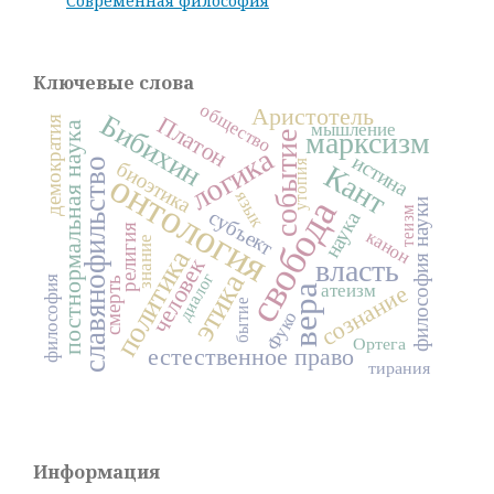
Современная философия
Ключевые слова
общество
Аристотель
Бибихин
Платон
демократия
постнормальная наука
мышление
марксизм
событие
логика
истина
славянофильство
биоэтика
утопия
Кант
онтология
язык
свобода
философия науки
теизм
субъект
наука
религия
канон
знание
политика
человек
власть
этика
диалог
философия
смерть
сознание
атеизм
вера
бытие
Фуко
Ортега
естественное право
тирания
Информация