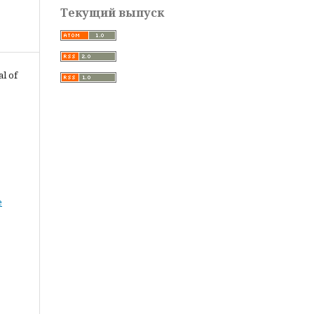
Текущий выпуск
al of
е