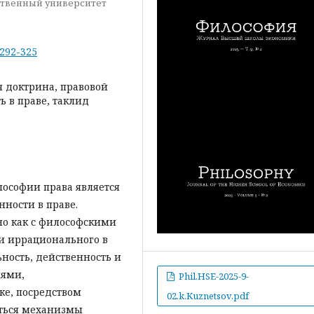
ственный университет
-292-325
я доктрина, правовой
ь в праве, таклид
ософии права является
ности в праве.
но как с философскими
и иррационального в
ность, действенность и
иями,
Phil.HSE-2025-9-
е, посредством
02.k.Kuznetsov.pdf
яться механизмы