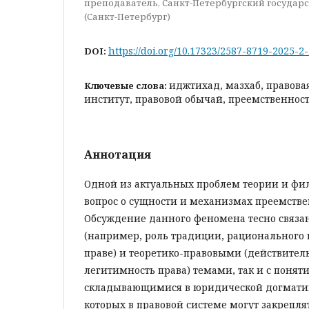
преподаватель, Санкт-Петербургский государ
(Санкт-Петербург)
https://doi.org/10.17323/2587-8719-2025-2
DOI:
иджтихад, мазхаб, правова
Ключевые слова:
институт, правовой обычай, преемственност
Аннотация
Одной из актуальных проблем теории и фил
вопрос о сущности и механизмах преемствен
Обсуждение данного феномена тесно связа
(например, роль традиции, рационального 
праве) и теоретико-правовыми (действитель
легитимность права) темами, так и с понят
складывающимися в юридической догматик
которых в правовой системе могут закрепл