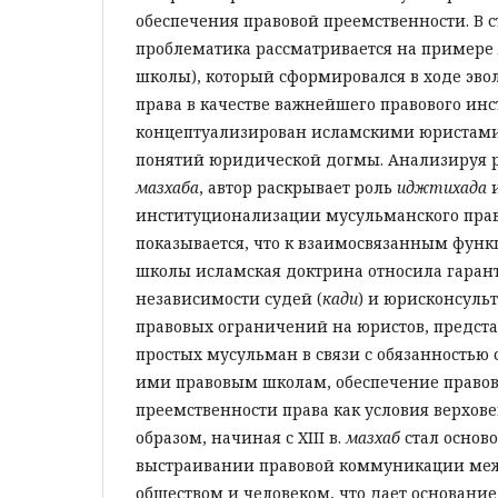
обеспечения правовой преемственности. В с
проблематика рассматривается на примере
школы), который сформировался в ходе эв
права в качестве важнейшего правового инс
концептуализирован исламскими юристами 
понятий юридической догмы. Анализируя 
мазхаба
, автор раскрывает роль
иджтихада
институционализации мусульманского права
показывается, что к взаимосвязанным фун
школы исламская доктрина относила гаран
независимости судей (
кади
) и юрисконсульт
правовых ограничений на юристов, предста
простых мусульман в связи с обязанностью
ими правовым школам, обеспечение право
преемственности права как условия верхове
образом, начиная с XIII в.
мазхаб
стал основ
выстраивании правовой коммуникации меж
обществом и человеком, что дает основание 