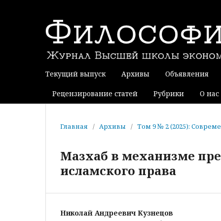
Текущий выпуск
Архивы
Объявления
Рецензирование статей
Рубрики
О нас
Главная
/
Архивы
/
Том 9 № 2 (2025): Совре
Мазхаб в механизме пре
исламского права
Николай Андреевич Кузнецов