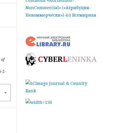
Commons «Attribution-
NonCommercial» («Атрибуция-
Некоммерчески») 4.0 Всемирная
 of
5-2-