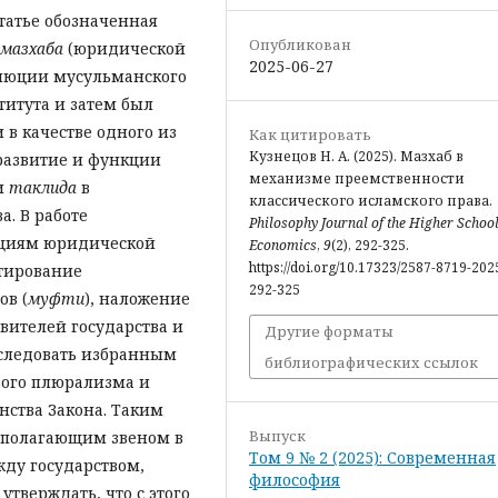
татье обозначенная
Опубликован
мазхаба
(юридической
2025-06-27
олюции мусульманского
титута и затем был
в качестве одного из
Как цитировать
Кузнецов Н. А. (2025). Мазхаб в
развитие и функции
механизме преемственности
и
таклида
в
классического исламского права.
. В работе
Philosophy Journal of the Higher School
кциям юридической
Economics
,
9
(2), 292-325.
https://doi.org/10.17323/2587-8719-202
тирование
292-325
ов (
муфти
), наложение
вителей государства и
Другие форматы
 следовать избранным
библиографических ссылок
вого плюрализма и
нства Закона. Таким
Выпуск
ополагающим звеном в
Том 9 № 2 (2025): Современная
ду государством,
философия
утверждать, что с этого