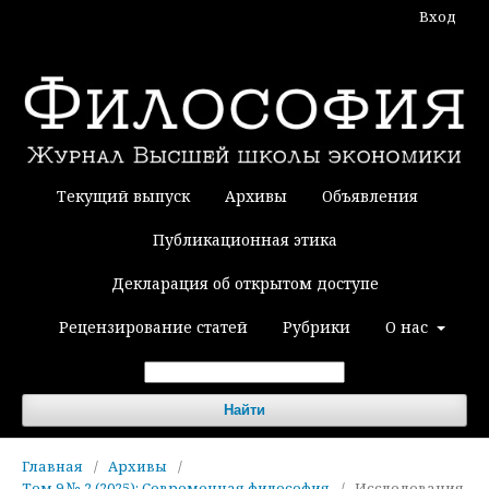
Вход
Текущий выпуск
Архивы
Объявления
Публикационная этика
Декларация об открытом доступе
Рецензирование статей
Рубрики
О нас
Найти
Главная
/
Архивы
/
Том 9 № 2 (2025): Современная философия
/
Исследования