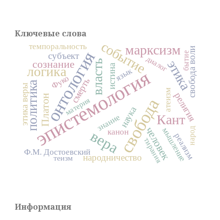
Ключевые слова
событие
темпоральность
марксизм
свобода воли
онтология
бытие
субъект
диалог
этика
сознание
власть
истина
логика
язык
эпистемология
Фуко
смерть
политика
этика веры
атеизм
религия
Платон
свобода
материя
наука
Кант
знание
человек
мышление
народ
канон
вера
реализм
тирания
Ф.М. Достоевский
народничество
теизм
Информация