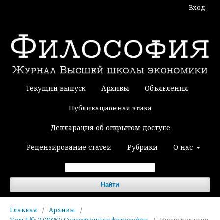
Вход
Текущий выпуск
Архивы
Объявления
Публикационная этика
Декларация об открытом доступе
Рецензирование статей
Рубрики
О нас
Найти
Главная
/
Архивы
/
Том 9 № 2 (2025): Современная философия
/
Исследования