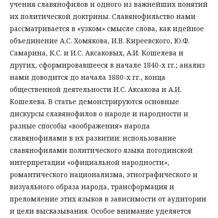
учения славянофилов и одного из важнейших понятий
их политической доктрины. Славянофильство нами
рассматривается в «узком» смысле слова, как идейное
объединение А.С. Хомякова, И.В. Киреевского, Ю.Ф.
Самарина, К.С. и И.С. Аксаковых, А.И. Кошелева и
других, сформировавшееся в начале 1840-х гг.; анализ
нами доводится до начала 1880-х гг., конца
общественной деятельности И.С. Аксакова и А.И.
Кошелева. В статье демонстрируются основные
дискурсы славянофилов о народе и народности и
разные способы «воображения» народа
славянофилами в их развитии: использование
славянофилами политического языка погодинской
интерпретации «официальной народности»,
романтического национализма, этнографического и
визуального образа народа, трансформация и
преломление этих языков в зависимости от аудитории
и цели высказывания. Особое внимание уделяется