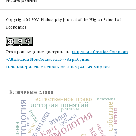
Исследования
Copyright (c) 2025 Philosophy Journal of the Higher School of
Economics
Это произведение доступно по
лицензии Creative Commons
«Attribution-NonCommercial» («Атрибуция —
Некоммерческое использование») 4.0 Всемирная
.
Ключевые слова
естественное право
классика
онтология
история понятий
событие
реализм
эпистемология
истина
наука
этика
политика
субъект
теизм
метафизика
Фуко
человек
Кант