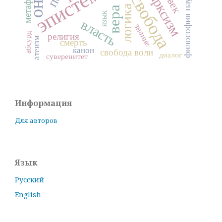
марксизм
философия науки
свобода
логика
вера
язык
власть
знание
абсурд
религия
атеизм
смерть
канон
свобода воли
диалог
суверенитет
Информация
Для авторов
Язык
Русский
English