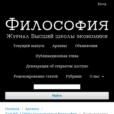
Вход
Текущий выпуск
Архивы
Объявления
Публикационная этика
Декларация об открытом доступе
Рецензирование статей
Рубрики
О нас
Найти
Главная
/
Архивы
/
Том 9 № 3 (2025): Современная философия
/
Исследования