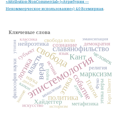
«Attribution-NonCommercial» («Атрибуция —
Некоммерческое использование») 4.0 Всемирная
.
Ключевые слова
эмансипация
классика
свобода воли
утопия
нейроэтика
демократия
сознание
свобода
славянофильство
субъект
человек
язык
Кант
эпистемология
власть
логика
философия науки
истина
вера
религия
народ
марксизм
событие
наука
этика
диалог
Карл Шмитт
Фуко
этика веры
Платон
канон
мышление
атеизм
знание
политика
Хайдеггер
метафизика
искусство
историзм