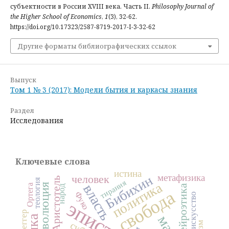
субъектности в России XVIII века. Часть II.
Philosophy Journal of
the Higher School of Economics
,
1
(3), 32-62.
https://doi.org/10.17323/2587-8719-2017-I-3-32-62
Другие форматы библиографических ссылок
Выпуск
Том 1 № 3 (2017): Модели бытия и каркасы знания
Раздел
Исследования
Ключевые слова
истина
метафизика
человек
Бибихин
Аристотель
теология
тирания
политика
революция
власть
Ортега
нейроэтика
народ
свобода
Фуко
искусство