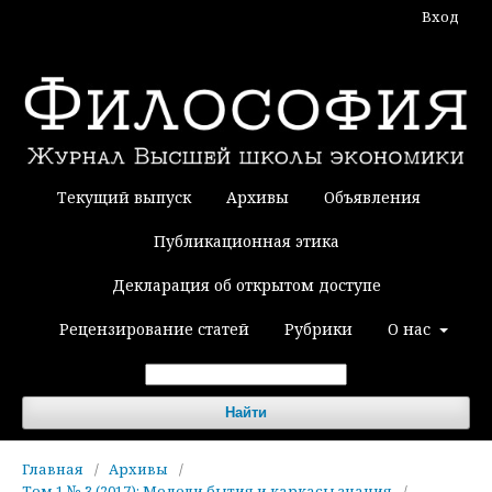
Вход
Текущий выпуск
Архивы
Объявления
Публикационная этика
Декларация об открытом доступе
Рецензирование статей
Рубрики
О нас
Найти
Главная
/
Архивы
/
Том 1 № 3 (2017): Модели бытия и каркасы знания
/