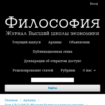
Вход
Текущий выпуск
Архивы
Объявления
Публикационная этика
Декларация об открытом доступе
Рецензирование статей
Рубрики
О нас
Найти
Главная
/
Архивы
/
Том 1 № 3 (2017): Модели бытия и каркасы знания
/