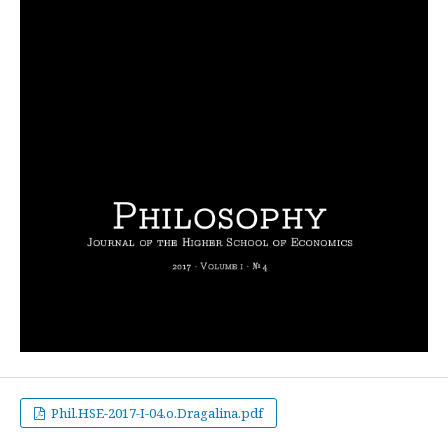
Phil.HSE-2017-I-04.o.Dragalina.pdf