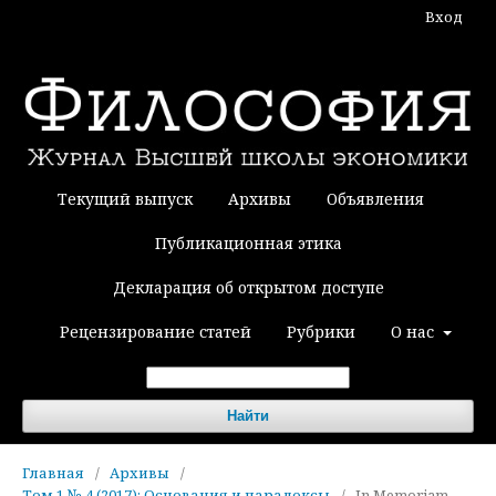
Вход
Текущий выпуск
Архивы
Объявления
Публикационная этика
Декларация об открытом доступе
Рецензирование статей
Рубрики
О нас
Найти
Главная
/
Архивы
/
Том 1 № 4 (2017): Основания и парадоксы
/
In Memoriam