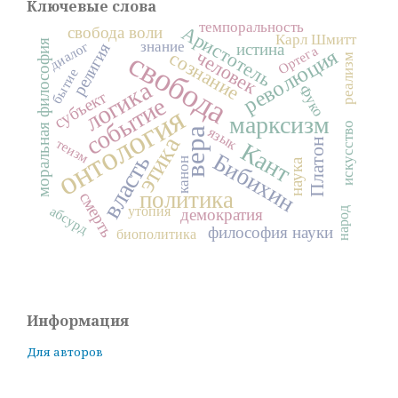
Ключевые слова
темпоральность
Аристотель
свобода воли
Карл Шмитт
моральная философия
знание
диалог
истина
религия
Ортега
революция
человек
свобода
сознание
реализм
бытие
логика
Фуко
субъект
событие
онтология
марксизм
искусство
язык
вера
этика
теизм
Платон
Кант
Бибихин
власть
канон
наука
политика
смерть
абсурд
утопия
народ
демократия
философия науки
биополитика
Информация
Для авторов