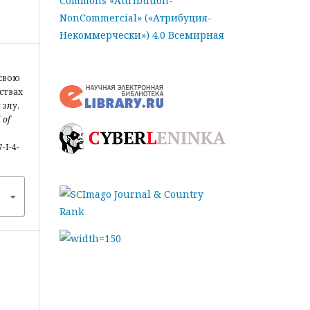
Commons «Attribution-
NonCommercial» («Атрибуция-
Некоммерчески») 4.0 Всемирная
 свою
ствах
злу.
 of
-I-4-