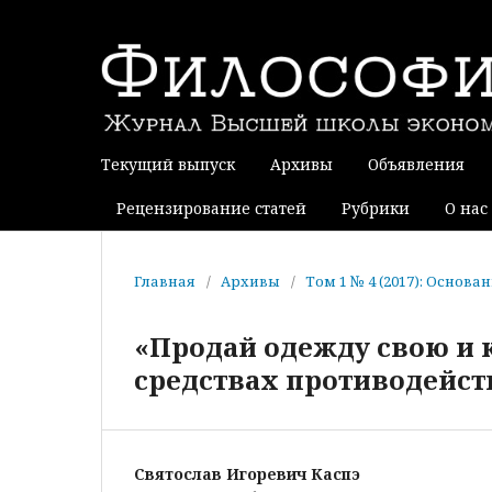
Текущий выпуск
Архивы
Объявления
Рецензирование статей
Рубрики
О нас
Главная
/
Архивы
/
Том 1 № 4 (2017): Основ
«Продай одежду свою и к
средствах противодейст
Святослав Игоревич Каспэ