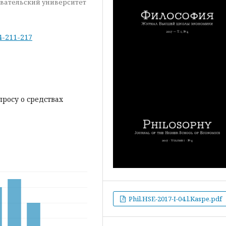
довательский университет
-4-211-217
просу о средствах
Phil.HSE-2017-I-04.l.Kaspe.pdf