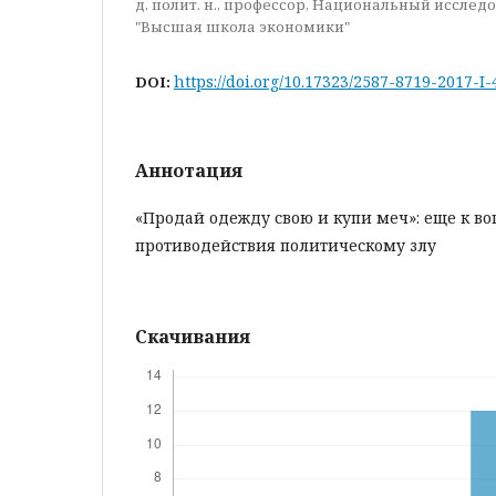
д. полит. н., профессор, Национальный иссле
"Высшая школа экономики"
https://doi.org/10.17323/2587-8719-2017-I
DOI:
Аннотация
«Продай одежду свою и купи меч»: еще к во
противодействия политическому злу
Скачивания