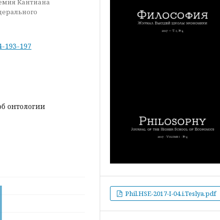
демия Кантиана
дерального
-4-193-197
об онтологии
Phil.HSE-2017-I-04.i.Teslya.pdf