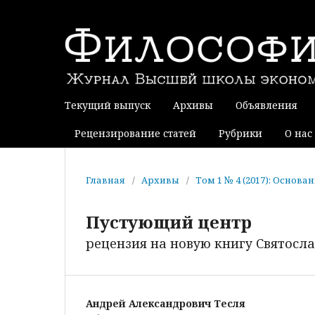
Текущий выпуск
Архивы
Объявления
Рецензирование статей
Рубрики
О нас
Главная
/
Архивы
/
Том 1 № 4 (2017): Основ
Пустующий центр
рецензия на новую книгу Святосл
Андрей Александрович Тесля