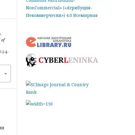
Commons «Attribution-
NonCommercial» («Атрибуция-
Некоммерчески») 4.0 Всемирная
.
 of
-I-4-
ии