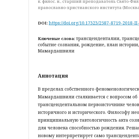
к. филос. н., старший преподаватель Свято-Фи
православно-христианского института (Москв
https://doi.org/10.17323/2587-8719-2018-II
DOI:
трансценденталии, трансц
Ключевые слова:
событие сознания, рождение, план истории, 
Мамардашвили
Аннотация
B пределах собственного феноменологическ
Мамардашвили сталкивается с вопросом об
трансцендентальном первоисточнике челов
историчного и исторического. Философу н
принципиальную тавтологичность акта созн
для человека способностью рождения. Решая
новому интерпретирует само трансцендент