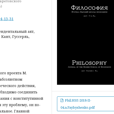
ларетовского
а)
-4-13-31
ендентальный акт,
Кант, Гуссерль,
ого проекта М.
 абсолютном
еческого действия,
еобходимо соединить
ания с конститутивной
Phil.HSE-2018-II-
 эту проблему, он по-
04.a.Faybyshenko.pdf
альное. Главной