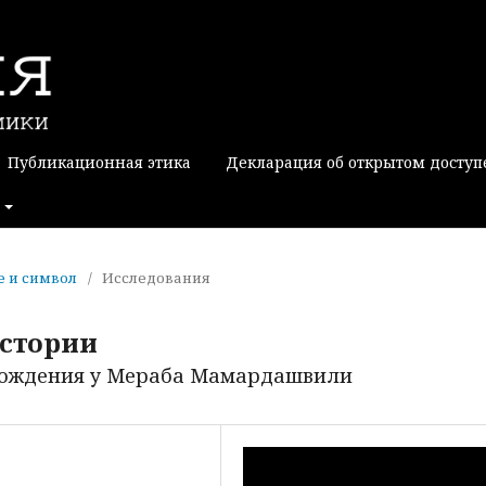
Публикационная этика
Декларация об открытом доступ
ие и символ
/
Исследования
истории
рождения у Мераба Мамардашвили