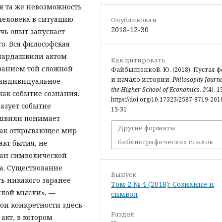
я та же невозможность
 человека в ситуацию
Опубликован
2018-12-30
чь опыт запускает
о. Вся философская
амардашвили актом
Как цитировать
иванием той сложной
ФайбышенкоВ. Ю. (2018). Пустая 
и начало истории.
Philosophy Journa
 индивидуальное
the Higher School of Economics
,
2
(4), 1
 как событие сознания.
https://doi.org/10.17323/2587-8719-2018
азует событие
13-31
ашвили понимает
Другие форматы
 как открывающее мир
библиографических ссылок
кт бытия, не
ван символической
а. Существование
Выпуск
ь никакого заранее
Том 2 № 4 (2018): Сознание и
илой мысли», —
символ
ой конкретности здесь-
Раздел
акт, в котором