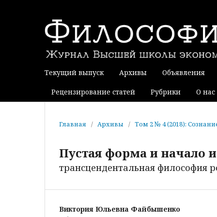
Текущий выпуск
Архивы
Объявления
Рецензирование статей
Рубрики
О нас
Главная
/
Архивы
/
Том 2 № 4 (2018): Сознан
Пустая форма и начало 
трансцендентальная философия 
Виктория Юльевна Файбышенко