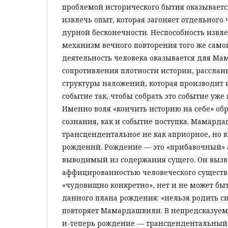
проблемой исторического бытия оказываетс
извлечь опыт, которая загоняет отдельного
дурной бесконечности. Неспособность извле
механизм вечного повторения того же самог
деятельность человека оказывается для М
сопротивления плотности истории, рассла
структуры наложений, которая производит
событие так, чтобы собрать это событие уже
Именно воля «кончить историю на себе» обр
сознания, как и событие поступка. Мамард
трансцендентальное не как априорное, но
рождений. Рождение — это «прибавочный» а
выводимый из содержания сущего. Он выз
аффицированностью человеческого существ
«чудовищно конкретно», нет и не может быт
данного плана рождения: «нельзя родить с
повторяет Мамардашвили. В непредсказуем
и-теперь рождение — трансцендентальный 