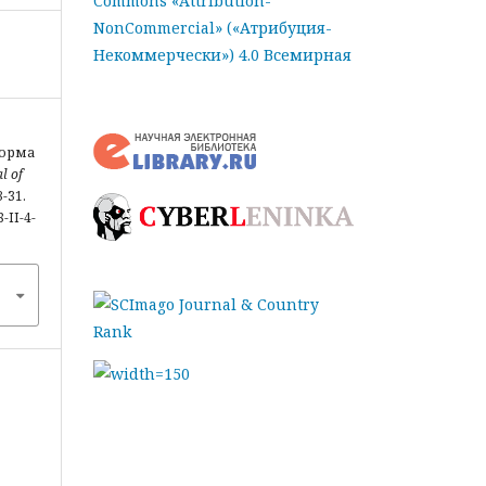
Commons «Attribution-
NonCommercial» («Атрибуция-
Некоммерчески») 4.0 Всемирная
форма
l of
3-31.
-II-4-