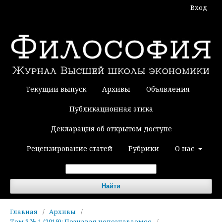
Вход
Текущий выпуск
Архивы
Объявления
Публикационная этика
Декларация об открытом доступе
Рецензирование статей
Рубрики
О нас
Найти
Главная
/
Архивы
/
Том 3 № 1 (2019): Познавая непознаваемое
/