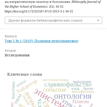
на патристическую экзегезу и богословие.
Philosophy Journal of
the Higher School of Economics
,
3
(1), 36-92.
https://doi.org/10.17323/2587-8719-2019-3-1-36-92
Другие форматы библиографических ссылок
Выпуск
Том 3 № 1 (2019): Познавая непознаваемое
Раздел
Исследования
Ключевые слова
интеллигенция
Хайдеггер
канон
мышление
славянофильство
биоэтика
эпистемология
событие
язык
бытие
метафизика
логика
онтология
наука
знание
этика
Платон