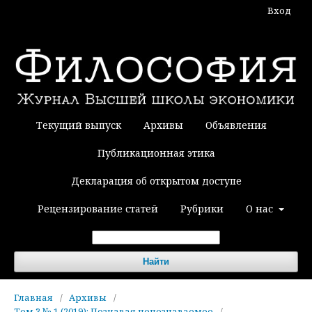
Вход
Текущий выпуск
Архивы
Объявления
Публикационная этика
Декларация об открытом доступе
Рецензирование статей
Рубрики
О нас
Найти
Главная
/
Архивы
/
Том 3 № 1 (2019): Познавая непознаваемое
/