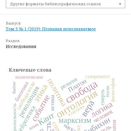
Другие форматы библиографических ссылок
Выпуск
Том 3 № 1 (2019): Познавая непознаваемое
Раздел
Исследования
Ключевые слова
суверенитет
политическое
религия
политика
Платон
свобода
философия
биоэтика
свобода воли
бытие
этика
революция
теизм
онтология
смерть
событие
истина
вера
логика
рациональность
классика
нейроэтика
человек
Кант
Бибихин
марксизм
язык
наука