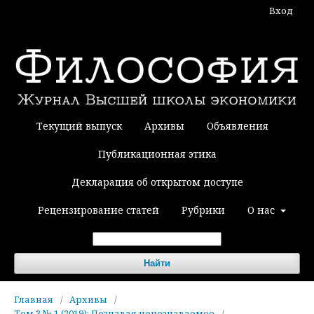
Вход
Текущий выпуск
Архивы
Объявления
Публикационная этика
Декларация об открытом доступе
Рецензирование статей
Рубрики
О нас
Найти
Главная
/
Архивы
/
Том 3 № 1 (2019): Познавая непознаваемое
/