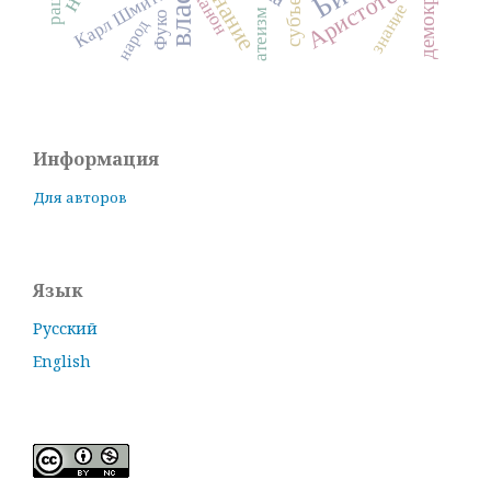
демократия
сознание
власть
Аристотель
субъект
Карл Шмитт
канон
знание
атеизм
Фуко
народ
Информация
Для авторов
Язык
Русский
English