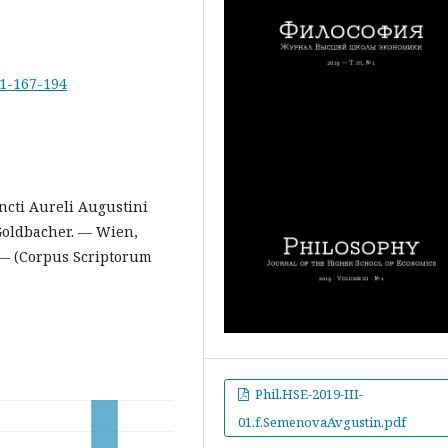
-1-167-194
ncti Aureli Augustini
 Goldbacher. — Wien,
. — (Corpus Scriptorum
Phil.HSE-2019-III-
01.f.SemenovaAvgustin.pdf