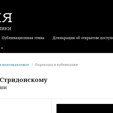
Публикационная этика
Декларация об открытом доступ
вая непознаваемое
/
Переводы и публикации
 Стридонскому
уши