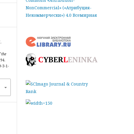
Commons «Attribution-
NonCommercial» («Атрибуция-
Некоммерчески») 4.0 Всемирная
.
 the
194.
9-3-1-