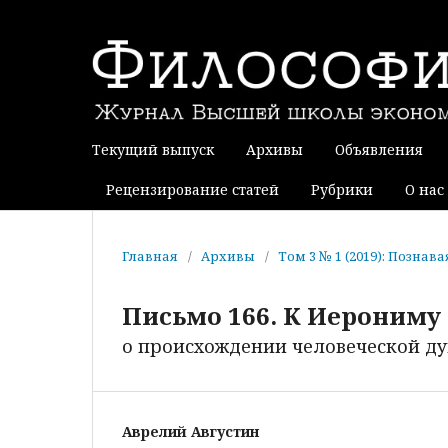
Текущий выпуск
Архивы
Объявления
Рецензирование статей
Рубрики
О нас
Главная
/
Архивы
/
Том 3 № 1 (2019): Позна
Письмо 166. К Иерониму
о происхождении человеческой д
Аврелий Августин