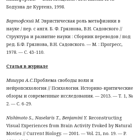
Бодуэна де Куртенэ, 1998.
Вартофский М
. Эвристическая роль метафизики в
науке / пер. с англ. Б. Ф. Грязнова, В.Н. Садовского //
Структура и развитие науки : Сборник переводов / под
ред. Б.Ф. Грязнова, В.Н. Садовского. — М. : Прогресс,
1978. — С. 43-110.
Статья в журнале
Мишура А.С.
Проблема свободы воли и
нейропсихология // Психология. Историко-критические
обзоры и современные исследования. — 2013. — Т. 1, №
2. — С. 6-29.
Nishimoto S., Naselaris T., Benjamini Y.
Reconstructing
Visual Experiences from Brain Activity Evoked by Natural
Movies // Current Biology. — 2001. — Vol. 21, no. 19. — P.