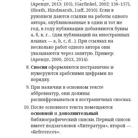
(Арендт, 2013: 105), (Garfinkel, 2002: 156–157),
(Heath, Hindmarsh, Luff, 2010). Если в
рукописи даются ссылки на работы одного
автора, опубликованные в один и тот же
год, к году публикации добавляются буквы
а, б, в, г… (для публикаций на иностранных
языках — a, b, c, d…). При ссылках на
несколько работ одного автора они
указываются через запятую. Пример:
(Арендт, 2000, 2013, 2014).
Сноски
оформляются постранично и
нумеруются арабскими цифрами по
порядку.
При наличии в основном тексте
аббревиатур, они должны
расшифровываться в постраничных сносках.
После основного текста помещаются
основной
и
дополнительный
библиографический списки. Первый список
имеет подзаголовок «Литература», второй —
«References».