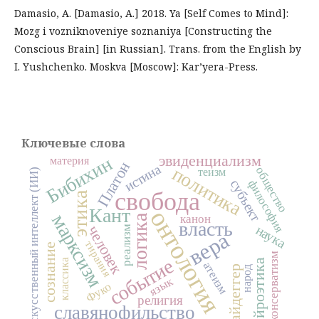
Damasio, A. [Damasio, A.] 2018. Ya [Self Comes to Mind]:
Mozg i vozniknoveniye soznaniya [Constructing the
Conscious Brain] [in Russian]. Trans. from the English by
I. Yushchenko. Moskva [Moscow]: Kar’yera-Press.
Ключевые слова
эвиденциализм
Бибихин
материя
Платон
истина
политика
общество
теизм
искусственный интеллект (ИИ)
субъект
философия
свобода
этика
Кант
онтология
марксизм
логика
канон
власть
наука
человек
реализм
вера
тирания
сознание
консерватизм
событие
нейроэтика
классика
атеизм
Хайдеггер
народ
язык
Фуко
религия
славянофильство