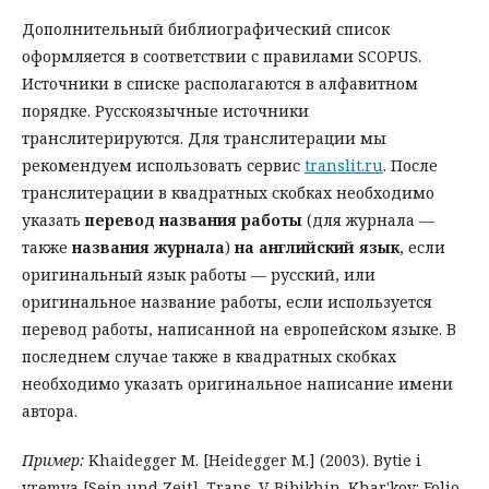
Дополнительный библиографический список
оформляется в соответствии с правилами SCOPUS.
Источники в списке располагаются в алфавитном
порядке. Русскоязычные источники
транслитерируются. Для транслитерации мы
рекомендуем использовать сервис
translit.ru
. После
транслитерации в квадратных скобках необходимо
указать
перевод названия работы
(для журнала —
также
названия журнала
)
на английский язык
, если
оригинальный язык работы — русский, или
оригинальное название работы, если используется
перевод работы, написанной на европейском языке. В
последнем случае также в квадратных скобках
необходимо указать оригинальное написание имени
автора.
Пример:
Khaidegger M. [Heidegger M.] (2003). Bytie i
vremya [Sein und Zeit]. Trans. V. Bibikhin. Khar'kov: Folio.