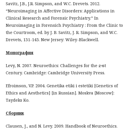
Savitz, J.B., J.R. Simpson, and W.C. Drevets. 2012.
“Neuroimaging in Affective Disorders: Applications in
Clinical Research and Forensic Psychiatry.” In
Neuroimaging in Forensich Psychiatry : From the Clinic to
the Courtroom, ed. by J. B. Savitz, J. R. Simpson, and W.C.
Drevets, 131-143. New Jersey: Wiley-Blackwell.
Монография
Levy, N. 2007. Neuroethics: Challenges for the st
Century. Cambridge: Cambridge University Press.
Efroimson, V.P. 2004. Genetika etiki i estetiki [Genetics of
Ethics and Aesthetics] [in Russian]. Moskva [Moscow]:
Taydeks Ko.
Сборник
Clausen, J., and N. Levy. 2009. Handbook of Neuroethics.