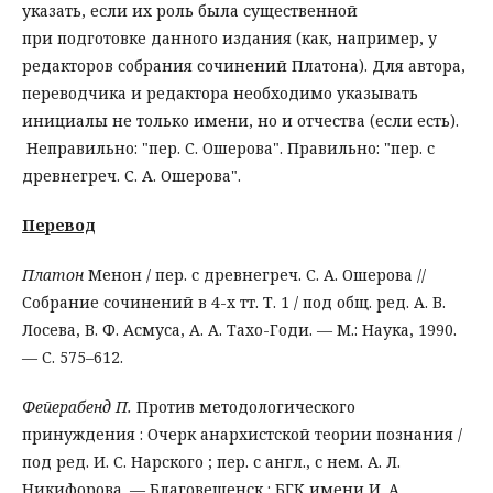
указать, если их роль была существенной
при подготовке данного издания (как, например, у
редакторов собрания сочинений Платона). Для автора,
переводчика и редактора необходимо указывать
инициалы не только имени, но и отчества (если есть).
Неправильно: "пер. С. Ошерова". Правильно: "пер. с
древнегреч. С. А. Ошерова".
Перевод
Платон
Менон / пер. с древнегреч. С. А. Ошерова //
Собрание сочинений в 4-х тт. Т. 1 / под общ. ред. А. В.
Лосева, В. Ф. Асмуса, А. А. Тахо-Годи. — М.: Наука, 1990.
— С. 575–612.
Фейерабенд П.
Против методологического
принуждения : Очерк анархистской теории познания /
под ред. И. С. Нарского ; пер. с англ., с нем. А. Л.
Никифорова. — Благовещенск : БГК имени И. А.