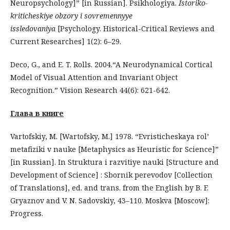
Neuropsychology]” [in Russian]. Psikhologiya.
Istoriko-
kriticheskiye obzory i sovremennyye
issledovaniya
[Psychology. Historical-Critical Reviews and
Current Researches] 1(2): 6–29.
Deco, G., and E. T. Rolls. 2004.“A Neurodynamical Cortical
Model of Visual Attention and Invariant Object
Recognition.” Vision Research 44(6): 621-642.
Глава в книге
Vartofskiy, M. [Wartofsky, M.] 1978. “Evristicheskaya rol’
metafiziki v nauke [Metaphysics as Heuristic for Science]”
[in Russian]. In Struktura i razvitiye nauki [Structure and
Development of Science] : Sbornik perevodov [Collection
of Translations], ed. and trans. from the English by B. F.
Gryaznov and V. N. Sadovskiy, 43–110. Moskva [Moscow]:
Progress.