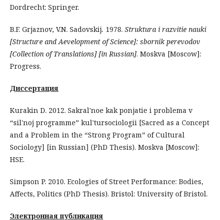
Dordrecht: Springer.
B.F. Grjaznov, V.N. Sadovskij
.
1978.
Struktura i razvitie nauki
[Structure and Aevelopment of Science]: sbornik perevodov
[Collection of Translations] [in Russian]
. Moskva [Moscow]:
Progress.
Диссертация
Kurakin D. 2012. Sakral'noe kak ponjatie i problema v
“sil'noj programme” kul'tursociologii [Sacred as a Concept
and a Problem in the “Strong Program” of Cultural
Sociology] [in Russian] (PhD Thesis). Moskva [Moscow]:
HSE.
Simpson P. 2010. Ecologies of Street Performance: Bodies,
Affects, Politics (PhD Thesis). Bristol: University of Bristol.
Электронная публикация