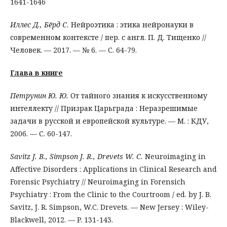
1641-1646
Иллес Д., Бёрд С.
Нейроэтика : этика нейронауки в
современном контексте / пер. с англ. П. Д. Тищенко //
Человек. — 2017. — № 6. — С. 64-79.
Глава в книге
Петрунин Ю. Ю.
От тайного знания к искусственному
интеллекту // Призрак Царьграда : Неразрешимые
задачи в русской и европейской культуре. — М. : КДУ,
2006. — С. 60-147.
Savitz J. B., Simpson J. R., Drevets W. C.
Neuroimaging in
Affective Disorders : Applications in Clinical Research and
Forensic Psychiatry // Neuroimaging in Forensich
Psychiatry : From the Clinic to the Courtroom / ed. by J. B.
Savitz, J. R. Simpson, W.C. Drevets. — New Jersey : Wiley-
Blackwell, 2012. — P. 131-143.