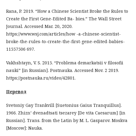
Rana, P. 2019. “How a Chinese Scientist Broke the Rules to
Create the First Gene-Edited Ba- bies.” The Wall Street
Journal. Accessed Mar. 20, 2020.
https://www.wsj.com/articles/how -a-chinese-scientist-
broke-the-rules-to-create-the-first-gene-edited-babies-
11557506 697.
Vakhshtayn, V. S. 2015. “Problema demarkatsii v filosofii
nauki” [in Russian]. Postnauka. Accessed Nov. 2 2019.
https://postnauka.ru/video/42801.
Перевод
Svetoniy Gay Trankvill [Suetonius Gaius Tranquillus].
1966. Zhizn’ dvenadtsati tsezarey [De vita Caesarum] [in
Russian]. Trans. from the Latin by M. L. Gasparov. Moskva
[Moscow]: Nauka.