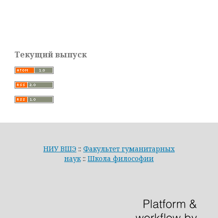
Текущий выпуск
НИУ ВШЭ
::
Факультет гуманитарных
наук
::
Школа философии