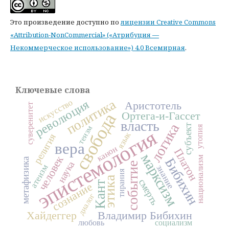
Это произведение доступно по
лицензии Creative Commons
«Attribution-NonCommercial» («Атрибуция —
Некоммерческое использование») 4.0 Всемирная
.
Ключевые слова
политика
революция
искусство
Аристотель
суверенитет
Ортега-и-Гассет
свобода
власть
логика
субъект
теизм
утопия
эпистемология
язык
религия
вера
канон
Платон
марксизм
человек
национализм
Бибихин
метафизика
наука
событие
атеизм
знание
тирания
этика
смерть
Кант
сознание
диалог
Хайдеггер
Владимир Бибихин
любовь
социализм