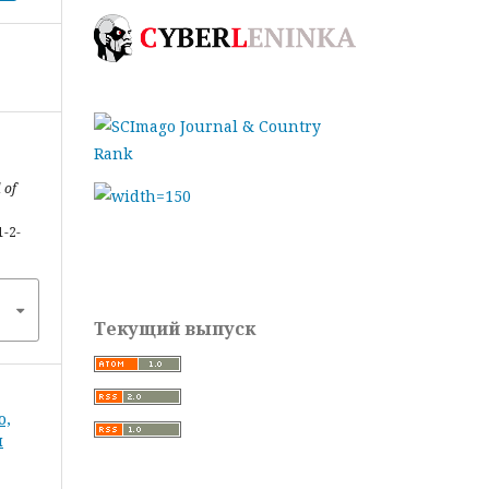
 of
1-2-
Текущий выпуск
о,
и