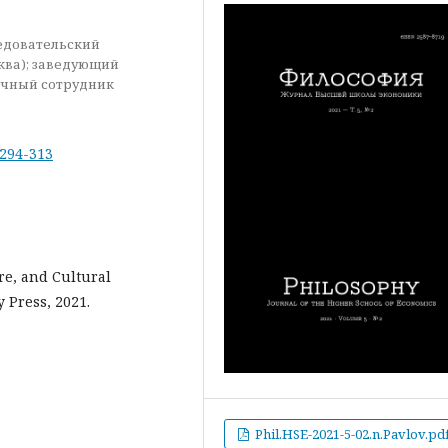
ледовательский
ква); заведующий
учный сотрудник
-294-313
re, and Cultural
 Press, 2021.
Phil.HSE-2021-5-02.n.Pavlov.pd