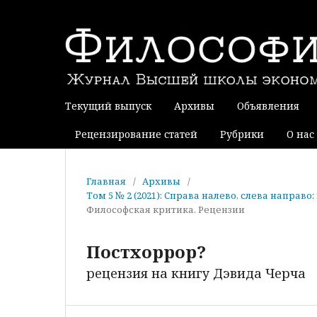
Текущий выпуск
Архивы
Объявления
Рецензирование статей
Рубрики
О нас
Главная
/
Архивы
/
Том 5 № 2 (2021): Справа налево, слева направ
Философская критика. Рецензии
Постхоррор?
рецензия на книгу Дэвида Черча