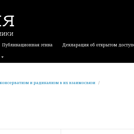
Публикационная этика
Декларация об открытом доступ
о: консерватизм и радикализм в их взаимосвязи
/