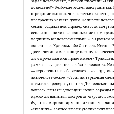
задал человечеству русский писатель: «Если 
позволено?» Безбожие может выступать как 
отрицание высших человеческих качеств, н
прекрасных качеств души. Ценности челове
семьи, социальной справедливости могут и
основание, но только понимание их сакрал
подлинно всечеловеческими. «Со Христом ил
конечно, со Христом, ибо Он и есть Истина. 
Достоевский имел в виду истину логическу
ли я дрожащая или право имею?» Трансце
рамки — сущностное свойство человека. Но т
— переступить в себе человеческое, другой 
античеловеческое. «Стоит ли гармония слез
пытался опровергнуть ответ Достоевского н
вопрос», пытаясь утвердить некие образцы 
нужно ли пытаться построить «царство Божие
будет всемирной гармонией? Или страдания
«слезинка», важнее любых утопических про