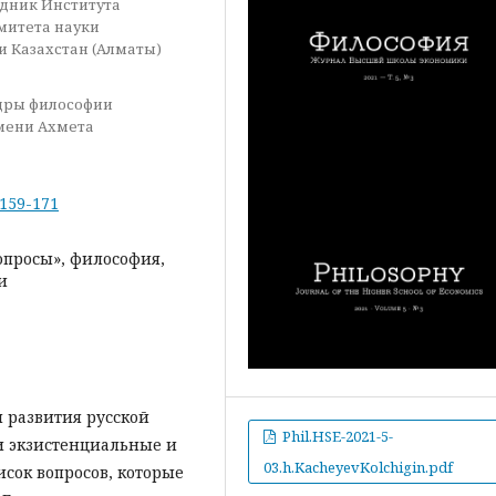
рудник Института
митета науки
и Казахстан (Алматы)
едры философии
мени Ахмета
-159-171
опросы», философия,
и
 развития русской
Phil.HSE-2021-5-
и экзистенциальные и
03.h.KacheyevKolchigin.pdf
исок вопросов, которые