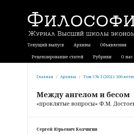
Текущий выпуск
Архивы
Объявления
Рецензирование статей
Рубрики
О нас
Главная
/
Архивы
/
Том 5 № 3 (2021): 200-лет
Между ангелом и бесом
«проклятые вопросы» Ф.М. Достое
Сергей Юрьевич Колчигин