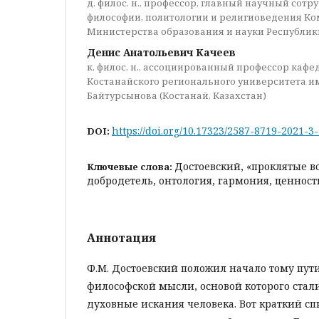
д. филос. н., профессор, главный научный сот
философии, политологии и религиоведения Ко
Министерства образования и науки Республик
Денис Анатольевич Качеев
к. филос. н., ассоциированный профессор каф
Костанайского регионального университета и
Байтурсынова (Костанай, Казахстан)
https://doi.org/10.17323/2587-8719-2021-3
DOI:
Достоевский, «проклятые в
Ключевые слова:
добродетель, онтология, гармония, ценност
Аннотация
Ф.М. Достоевский положил начало тому пути
философской мысли, основой которого стал
духовные искания человека. Вот краткий сп