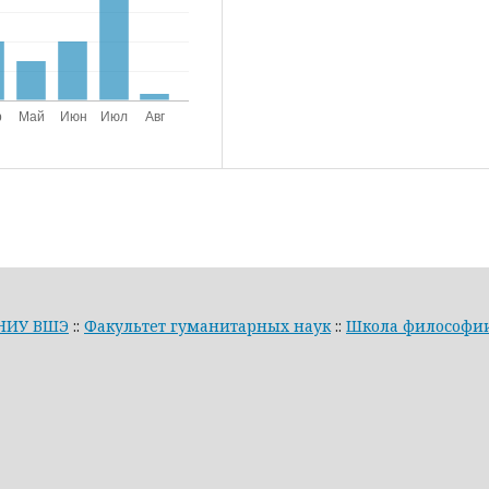
НИУ ВШЭ
::
Факультет гуманитарных наук
::
Школа философи