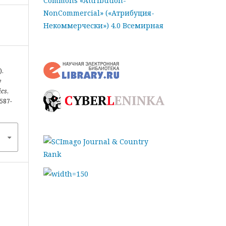
Commons «Attribution-
NonCommercial» («Атрибуция-
Некоммерчески») 4.0 Всемирная
).
y
ics
,
2587-