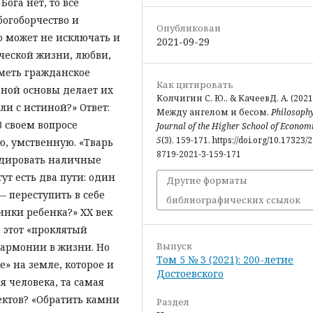
Бога нет, то все
богоборчество и
Опубликован
о может не исключать и
2021-09-29
ческой жизни, любви,
меть гражданское
Как цитировать
ьной основы делает их
Колчигин С. Ю., & КачеевД. А. (2021
и с истиной?» Ответ:
Между ангелом и бесом.
Philosoph
В своем вопросе
Journal of the Higher School of Econom
5
(3), 159-171. https://doi.org/10.17323/
ю, умственную. «Тварь
8719-2021-3-159-171
ндировать наличные
ут есть два пути: один
Другие форматы
— переступить в себе
библиографических ссылок
инки ребенка?» XX век
а этот «проклятый
Выпуск
гармонии в жизни. Но
Том 5 № 3 (2021): 200-летие
» на земле, которое и
Достоевского
 человека, та самая
ектов? «Обратить камни
Раздел