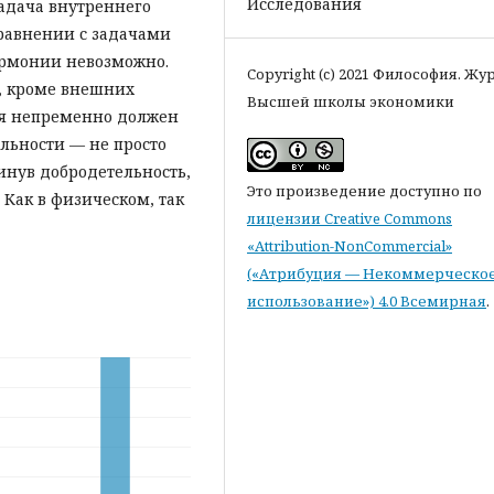
Исследования
задача внутреннего
сравнении с задачами
армонии невозможно.
Copyright (c) 2021 Философия. Жу
, кроме внешних
Высшей школы экономики
 я непременно должен
льности — не просто
инув добродетельность,
Это произведение доступно по
 Как в физическом, так
лицензии Creative Commons
«Attribution-NonCommercial»
(«Атрибуция — Некоммерческо
использование») 4.0 Всемирная
.