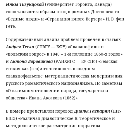
Инны Тигунцовой
(Университет Торонто, Канада)
сопоставляются образы птиц в романах Достоевского
«Бедные люди» и «Страдания юного Вертера» И. В. фон
Гёте.
Содержательный анализ проблем проведен в статьях
Андрея Тесли
(СПбГУ — БФУ) «Славянофилы и
«польский вопрос» в 1840 – 1-й половине 1860-х годов»
и
Антона Боровикова
(РАНХиГС — ЕУ СПб) «Земская
стихия как (гео)интенсивность в позднем
славянофильстве: материалистическая модернизация
русского романтического национализма. По заметкам
«О взаимном отношении народа, государства и
общества» Ивана Аксакова (1862)».
В номере представлен перевод
Дианы Гаспарян
(НИУ
ВШЭ) «Различая диалогическое Я: Теоретическое и
методологическое рассмотрение нарратива