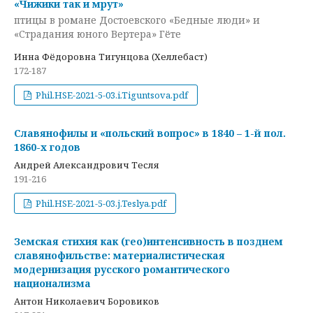
«Чижики так и мрут»
птицы в романе Достоевского «Бедные люди» и
«Страдания юного Вертера» Гёте
Инна Фёдоровна Тигунцова (Хеллебаст)
172-187
Phil.HSE-2021-5-03.i.Tiguntsova.pdf
Славянофилы и «польский вопрос» в 1840 – 1-й пол.
1860-х годов
Андрей Александрович Тесля
191-216
Phil.HSE-2021-5-03.j.Teslya.pdf
Земская стихия как (гео)интенсивность в позднем
славянофильстве: материалистическая
модернизация русского романтического
национализма
Антон Николаевич Боровиков