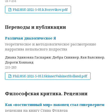
217-251
Phil.HSE-2021-5-03.k.Borovikov.pdf
Переводы и публикации
Различая диалогическое Я
теоретическое и методологическое рассмотрение
нарратива непальского подростка
Диана Эдиковна Гаспарян; Дебра Скиннер, Яан Валсинер,
Дороти Холланд
255-283
Phil.HSE-2021-5-03.l.SkinnerValsinerHolland.pdf
Философская критика. Рецензии
Как «постистинный мир» наконец стал гиперверием
рецензия на книгу Стива Фуллера