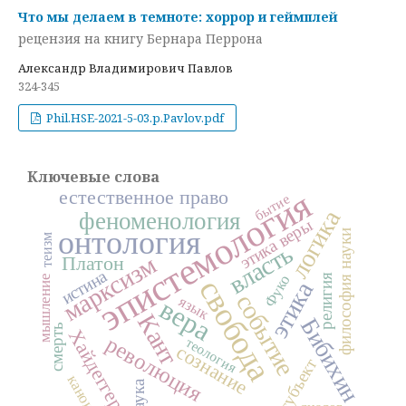
Что мы делаем в темноте: хоррор и геймплей
рецензия на книгу Бернара Перрона
Александр Владимирович Павлов
324-345
Phil.HSE-2021-5-03.p.Pavlov.pdf
Ключевые слова
эпистемология
естественное право
бытие
логика
феноменология
этика веры
онтология
философия науки
теизм
власть
марксизм
Платон
истина
религия
Фуко
мышление
свобода
этика
событие
язык
вера
Кант
Бибихин
смерть
Хайдеггер
революция
теология
сознание
субъект
канон
наука