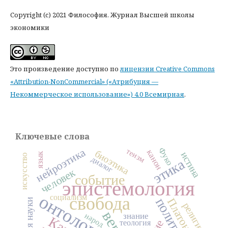
Copyright (c) 2021 Философия. Журнал Высшей школы
экономики
Это произведение доступно по
лицензии Creative Commons
«Attribution-NonCommercial» («Атрибуция —
Некоммерческое использование») 4.0 Всемирная
.
Ключевые слова
Фуко
нейроэтика
теизм
канон
биоэтика
истина
язык
искусство
диалог
этика
человек
событие
эпистемология
онтология
социализм
свобода
политика
Платон
религия
вера
народ
знание
Кант
теология