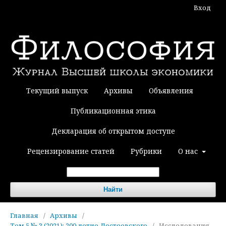
Вход
Текущий выпуск
Архивы
Объявления
Публикационная этика
Декларация об открытом доступе
Рецензирование статей
Рубрики
О нас
Найти
Главная
/
Архивы
/
Том 5 № 3 (2021): 200-летие Достоевского
/
Исследования