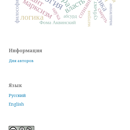
философия науки
сознание
власть
марксизм
субъект
мышление
наука
смерть
материя
логика
абсурд
Фома Аквинский
Информация
Для авторов
Язык
Русский
English