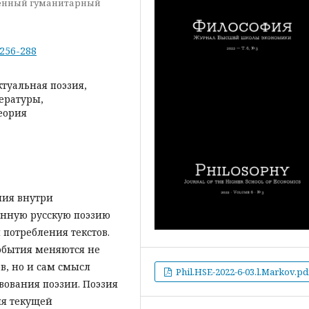
твенный гуманитарный
-256-288
ктуальная поэзия,
ературы,
еория
ния внутри
енную русскую поэзию
 потребления текстов.
события меняются не
в, но и сам смысл
Phil.HSE-2022-6-03.l.Markov.pd
ования поэзии. Поэзия
ия текущей