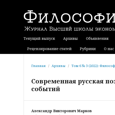
Текущий выпуск
Архивы
Объявления
Рецензирование статей
Рубрики
О нас
Главная
/
Архивы
/
Том 6 № 3 (2022): Фило
Современная русская по
событий
Александр Викторович Марков