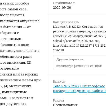
Опубликован
и самих способов
2022-09-30
сть самой себе,
 возвращаются
казывается актуальное
Как цитировать
бы бытования — от
Марков А. В. (2022). Современная
русская поэзия в период интенс
абораций с
событий.
Philosophy Journal of the H
жественными
School of Economics
,
6
(3), 256-288.
йствовать в поле
https://doi.org/10.17323/2587-8719-202
дят следующие сдвиги:
256-288
требованности ради
Другие форматы
ого внимания, (2)
библиографических ссылок
этического
ритики или авторских
политическим полем при
Выпуск
, (4) метакритика
Том 6 № 3 (2022): Философское
наследие Владимира Бибихи
та, имплицитные
ма. В результате в
Раздел
ия другого как
Исследования