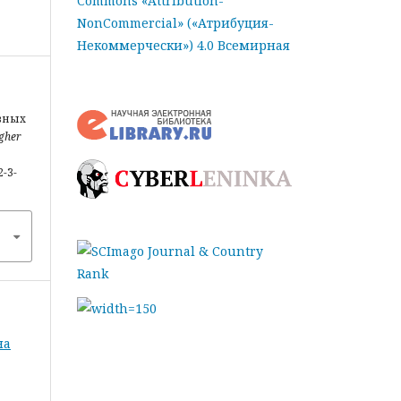
Commons «Attribution-
NonCommercial» («Атрибуция-
Некоммерчески») 4.0 Всемирная
ивных
igher
2-3-
на