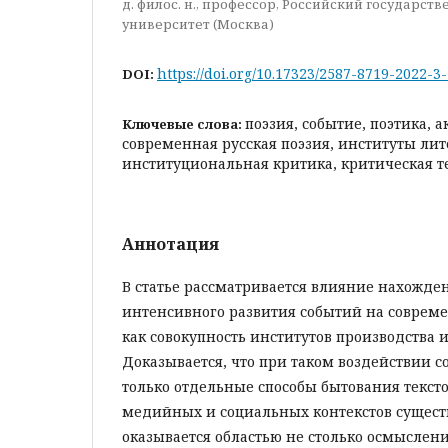
д. филос. н., профессор, Российский государс
университет (Москва)
https://doi.org/10.17323/2587-8719-2022-3
DOI:
поэзия, событие, поэтика, а
Ключевые слова:
современная русская поэзия, институты лит
институциональная критика, критическая т
Аннотация
В статье рассматривается влияние нахожде
интенсивного развития событий на соврем
как совокупность институтов производства и
Доказывается, что при таком воздействии 
только отдельные способы бытования тексто
медийных и социальных контекстов существ
оказывается областью не столько осмыслен