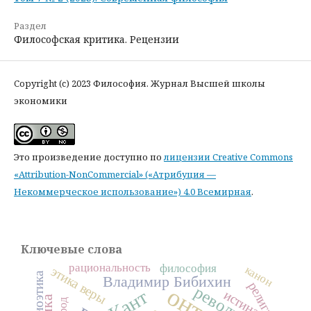
Раздел
Философская критика. Рецензии
Copyright (c) 2023 Философия. Журнал Высшей школы
экономики
Это произведение доступно по
лицензии Creative Commons
«Attribution-NonCommercial» («Атрибуция —
Некоммерческое использование») 4.0 Всемирная
.
Ключевые слова
рациональность
философия
канон
этика веры
биоэтика
Владимир Бибихин
религия
революция
Кант
истина
народ