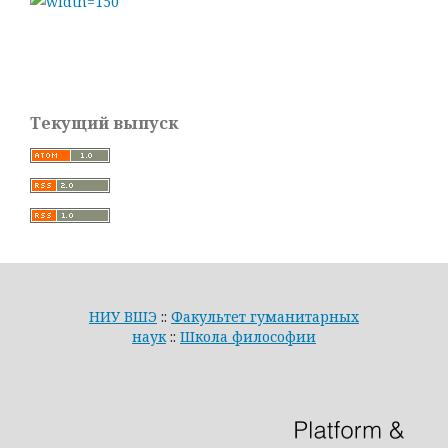
Текущий выпуск
НИУ ВШЭ
::
Факультет гуманитарных
наук
::
Школа философии