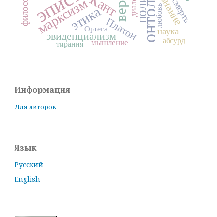
онтология
сознание
Кант
вера
диалог
марксизм
смерть
любовь
этика
Платон
Ортега
наука
эвиденциализм
абсурд
мышление
тирания
Информация
Для авторов
Язык
Русский
English