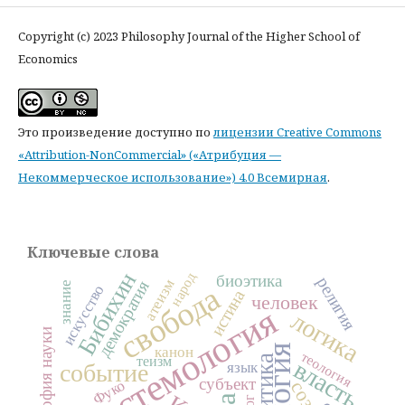
Copyright (c) 2023 Philosophy Journal of the Higher School of
Economics
Это произведение доступно по
лицензии Creative Commons
«Attribution-NonCommercial» («Атрибуция —
Некоммерческое использование») 4.0 Всемирная
.
Ключевые слова
Бибихин
народ
биоэтика
религия
атеизм
демократия
знание
свобода
искусство
истина
человек
эпистемология
логика
философия науки
канон
теология
политика
теизм
власть
язык
событие
субъект
Фуко