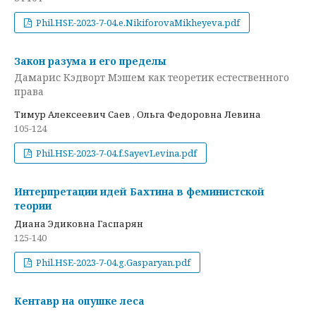
Phil.HSE-2023-7-04.e.NikiforovaMikheyeva.pdf
Закон разума и его пределы
Дамарис Кэдворт Мэшем как теоретик естественного
права
Тимур Алексеевич Саев , Ольга Федоровна Левина
105-124
Phil.HSE-2023-7-04.f.SayevLevina.pdf
Интерпретации идей Бахтина в феминистской
теории
Диана Эдиковна Гаспарян
125-140
Phil.HSE-2023-7-04.g.Gasparyan.pdf
Кентавр на опушке леса