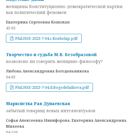
женщины Конституционно-демократической партии
как политический феномен
Екатерина Сергеевна Кошолап
43-63
Phil.HSE-2023-7-04.c.Kosholap.pdf
Творчество и судьба М.В. Безобразовой
позволено ли говорить женщине-философу?
Любовь Александровна Богодельникова
64-83
Phil.HSE-2023-7-04.d.Bogodelnikova.pdf
Марксистка Рая Дунаевская
забытый товарищ левых интеллектуалов
Софья Алексеевна Никифорова, Екатерина Александровна
Михеева
84-104