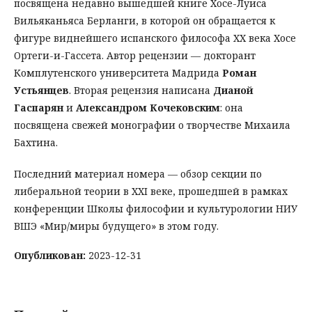
посвящена недавно вышедшей книге Хосе-Луиса
Вильяканьяса Берланги, в которой он обращается к
фигуре виднейшего испанского философа ХХ века Хосе
Ортеги-и-Гассета. Автор рецензии — докторант
Комплутенского университета Мадрида
Роман
Устьянцев
. Вторая рецензия написана
Дианой
Гаспарян
и
Александром Кочековским
: она
посвящена свежей монографии о творчестве Михаила
Бахтина.
Последний материал номера — обзор секции по
либеральной теории в XXI веке, прошедшей в рамках
конференции Школы философии и культурологии НИУ
ВШЭ «Мир/миры будущего» в этом году.
Опубликован:
2023-12-31