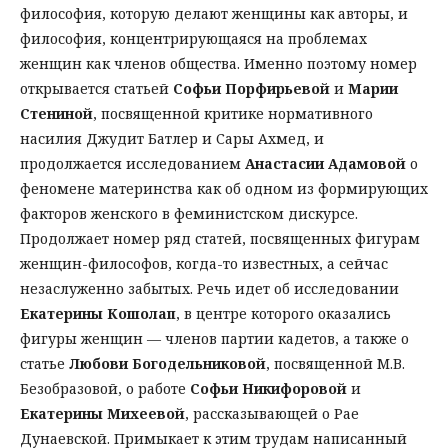
философия, которую делают женщины как авторы, и
философия, концентрирующаяся на проблемах
женщин как членов общества. Именно поэтому номер
открывается статьей
Софьи Порфирьевой
и
Марии
Стениной
, посвященной критике нормативного
насилия Джудит Батлер и Сары Ахмед, и
продолжается исследованием
Анастасии Адамовой
о
феномене материнства как об одном из формирующих
факторов женского в феминистском дискурсе.
Продолжает номер ряд статей, посвященных фигурам
женщин-философов, когда-то известных, а сейчас
незаслуженно забытых. Речь идет об исследовании
Екатерины Кошолап
, в центре которого оказались
фигуры женщин — членов партии кадетов, а также о
статье
Любови Богодельниковой
, посвященной М.В.
Безобразовой, о работе
Софьи Никифоровой
и
Екатерины Михеевой
, рассказывающей о Рае
Дунаевской. Примыкает к этим трудам написанный