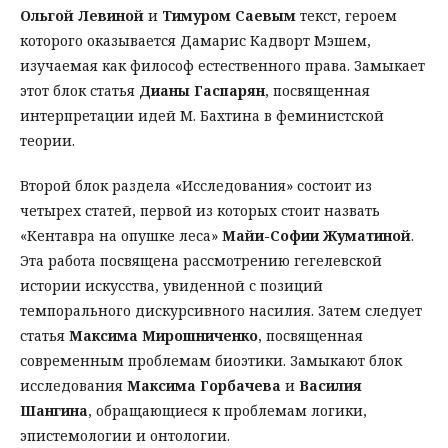
Ольгой Левиной
и
Тимуром Саевым
текст, героем
которого оказывается Дамарис Кадворт Мэшем,
изучаемая как философ естественного права. Замыкает
этот блок статья
Дианы Гаспарян
, посвященная
интерпретации идей М. Бахтина в феминистской
теории.
Второй блок раздела «Исследования» состоит из
четырех статей, первой из которых стоит назвать
«Кентавра на опушке леса»
Майи-Софии Жуматиной
.
Эта работа посвящена рассмотрению гегелевской
истории искусства, увиденной с позиций
темпорального дискурсивного насилия. Затем следует
статья
Максима Мирошниченко
, посвященная
современным проблемам биоэтики. Замыкают блок
исследования
Максима Горбачева
и
Василия
Шангина
, обращающиеся к проблемам логики,
эпистемологии и онтологии.