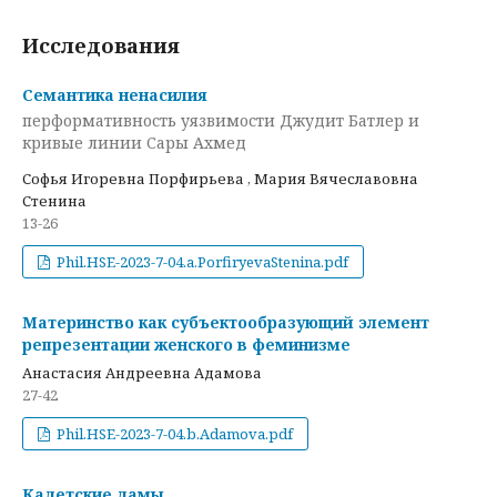
Исследования
Семантика ненасилия
перформативность уязвимости Джудит Батлер и
кривые линии Сары Ахмед
Софья Игоревна Порфирьева , Мария Вячеславовна
Стенина
13-26
Phil.HSE-2023-7-04.a.PorfiryevaStenina.pdf
Материнство как субъектообразующий элемент
репрезентации женского в феминизме
Анастасия Андреевна Адамова
27-42
Phil.HSE-2023-7-04.b.Adamova.pdf
Кадетские дамы