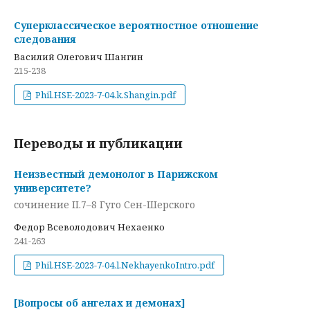
Суперклассическое вероятностное отношение
следования
Василий Олегович Шангин
215-238
Phil.HSE-2023-7-04.k.Shangin.pdf
Переводы и публикации
Неизвестный демонолог в Парижском
университете?
сочинение II.7–8 Гуго Сен-Шерского
Федор Всеволодович Нехаенко
241-263
Phil.HSE-2023-7-04.l.NekhayenkoIntro.pdf
[Вопросы об ангелах и демонах]