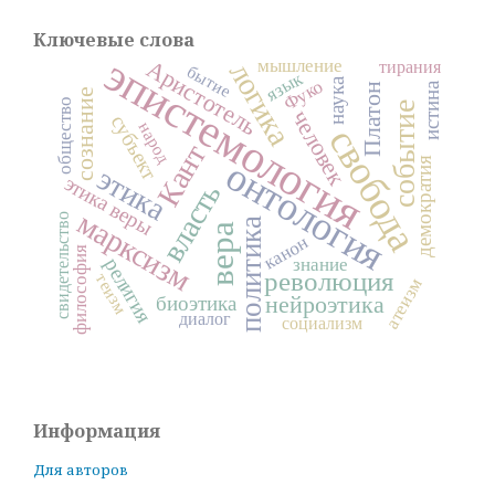
Ключевые слова
эпистемология
Аристотель
мышление
логика
тирания
бытие
язык
наука
Фуко
истина
Платон
сознание
общество
событие
человек
субъект
народ
свобода
Кант
онтология
демократия
этика
этика веры
власть
марксизм
свидетельство
политика
вера
канон
философия
религия
знание
революция
теизм
атеизм
нейроэтика
биоэтика
диалог
социализм
Информация
Для авторов